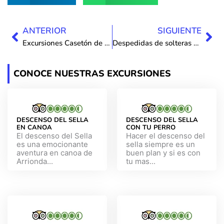
Ant
Sig
ANTERIOR
SIGUIENTE
Excursiones Casetón de Ándara
Despedidas de solteras cangas de Onís, Llanes, Asturias
CONOCE NUESTRAS EXCURSIONES
DESCENSO DEL SELLA
DESCENSO DEL SELLA
EN CANOA
CON TU PERRO
El descenso del Sella
Hacer el descenso del
es una emocionante
sella siempre es un
aventura en canoa de
buen plan y si es con
Arrionda...
tu mas...