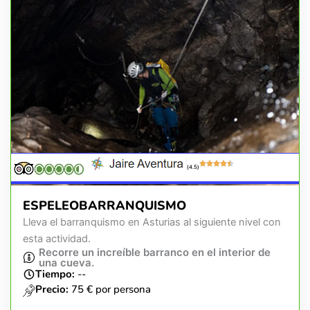
(4.5)
ESPELEOBARRANQUISMO
Lleva el barranquismo en Asturias al siguiente nivel con
esta actividad.
Recorre un increíble barranco en el interior de
una cueva.
Tiempo:
--
Precio:
75 € por persona