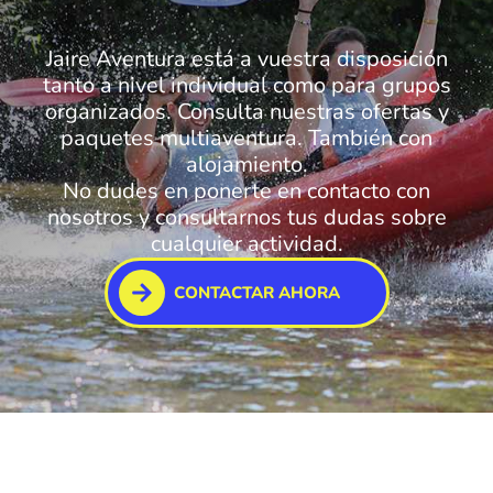
Jaire Aventura está a vuestra disposición
tanto a nivel individual como para grupos
organizados. Consulta nuestras ofertas y
paquetes multiaventura. También con
alojamiento.
No dudes en ponerte en contacto con
nosotros y consultarnos tus dudas sobre
cualquier actividad.
CONTACTAR AHORA