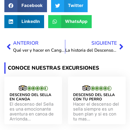
Facebook
Twitter
LinkedIn
WhatsApp
Ant
Sig
ANTERIOR
SIGUIENTE
Qué ver y hacer en Cangas de Onís: Aventura y naturaleza
La historia del Descenso Internacional del Sella
CONOCE NUESTRAS EXCURSIONES
DESCENSO DEL SELLA
DESCENSO DEL SELLA
EN CANOA
CON TU PERRO
El descenso del Sella
Hacer el descenso del
es una emocionante
sella siempre es un
aventura en canoa de
buen plan y si es con
Arrionda...
tu mas...