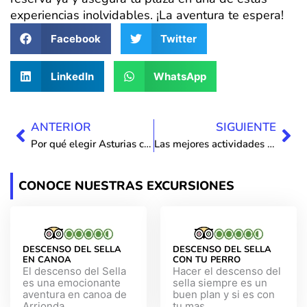
experiencias inolvidables. ¡La aventura te espera!
Facebook
Twitter
LinkedIn
WhatsApp
Ant
Sig
ANTERIOR
SIGUIENTE
Por qué elegir Asturias como destino para tus vacaciones de aventura
Las mejores actividades para grupos en Asturias
CONOCE NUESTRAS EXCURSIONES
DESCENSO DEL SELLA
DESCENSO DEL SELLA
EN CANOA
CON TU PERRO
El descenso del Sella
Hacer el descenso del
es una emocionante
sella siempre es un
aventura en canoa de
buen plan y si es con
Arrionda...
tu mas...