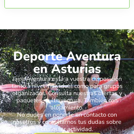
Deporte Aventura
en Asturias
Jaire Aventura está a vuestra disposición
tanto a nivel individual como para grupos
organizados. Consulta nuestras ofertas y
paquetes multiaventura. También con
alojamiento.
No dudes en ponerte en contacto con
nosotros y consultarnos tus dudas sobre
cualquier actividad.