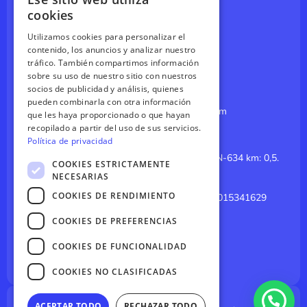
Espeleobarranquismo
SPANISH
cookies
Parque Aventuras
ENGLISH
Utilizamos cookies para personalizar el
Splatmaster
contenido, los anuncios y analizar nuestro
GERMAN
tráfico. También compartimos información
Paintball en Asturias
sobre su uso de nuestro sitio con nuestros
FRENCH
socios de publicidad y análisis, quienes
CONTÁCTANOS
pueden combinarla con otra información
reservas@canoasdelsella.com
que les haya proporcionado o que hayan
recopilado a partir del uso de sus servicios.
985 84 14 64
Política de privacidad
El Merediz (Coviella, Cangas de Onis). CN-634 km: 0,5.
COOKIES ESTRICTAMENTE
Arriondas, Asturias 33547
NECESARIAS
COOKIES DE RENDIMIENTO
GPS: 43.3926035308325, -5.180260015341629
Click para Google Maps
COOKIES DE PREFERENCIAS
I
Y
n
o
s
u
COOKIES DE FUNCIONALIDAD
t
t
a
u
COOKIES NO CLASIFICADAS
g
b
r
e
a
m
ACEPTAR TODO
RECHAZAR TODO