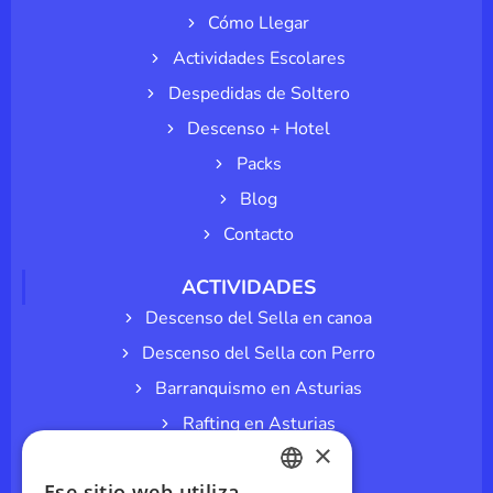
Cómo Llegar
Actividades Escolares
Despedidas de Soltero
Descenso + Hotel
Packs
Blog
Contacto
ACTIVIDADES
Descenso del Sella en canoa
Descenso del Sella con Perro
Barranquismo en Asturias
Rafting en Asturias
×
Espeleología en cuevas
Ese sitio web utiliza