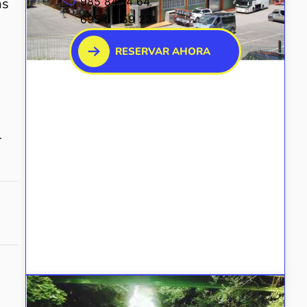
ás
985 84 14 64
695 55 59 22
RESERVAR AHORA
r