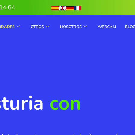
14 64
VIDADES
OTROS
NOSOTROS
WEBCAM
BLO
turia
con