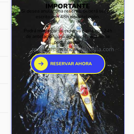
IMPORTANTE
Si desea anular una reserva, deberá ser por
escrito con 48h de antelación.
Podrá modificar su reserva hasta con 24h
de antelación, una vez modificada no se
podrá anular.
reservas@canoasdelsella.com
RESERVAR AHORA