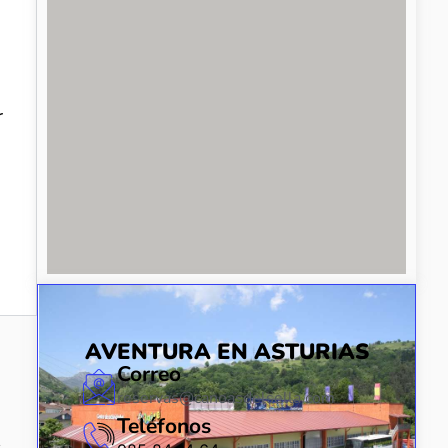
r
AVENTURA EN ASTURIAS
Correo
reservas@canoasdelsella.com
Teléfonos