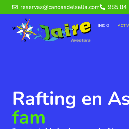
Ir
reservas@canoasdelsella.com
985 84 
al
contenido
INICIO
ACTI
Rafting en As
|