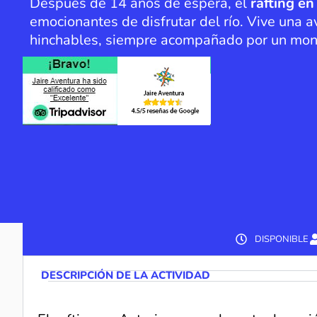
Después de 14 años de espera, el
rafting en
emocionantes de disfrutar del río. Vive una 
hinchables, siempre acompañado por un monito
DISPONIBLE
DESCRIPCIÓN DE LA ACTIVIDAD