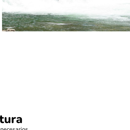
ntura
 necesarios