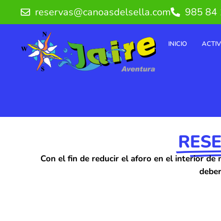
Ir
reservas@canoasdelsella.com
985 84 
al
contenido
INICIO
ACTI
RES
Con el fin de reducir el aforo en el interio
deber