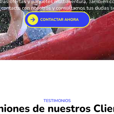
tras ofertas y paquetes multiaventura. También co
contacto con nosotros y consultarnos tus dudas so
CONTACTAR AHORA
TESTIMONIOS
niones de nuestros Clie