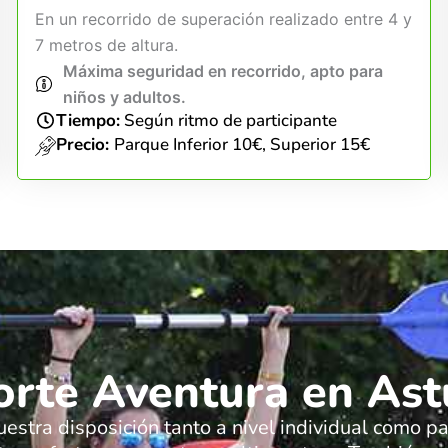
En un recorrido de superación realizado entre 4 y
7 metros de altura.
Máxima seguridad en recorrido, apto para
niños y adultos.
Tiempo:
Según ritmo de participante
Precio:
Parque Inferior 10€, Superior 15€
rte Aventura en Ast
uestra disposición tanto a nivel individual como 