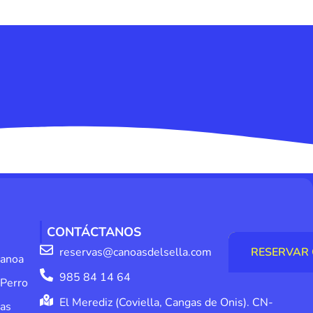
CONTÁCTANOS
reservas@canoasdelsella.com
RESERVAR 
canoa
985 84 14 64
 Perro
El Merediz (Coviella, Cangas de Onis). CN-
ias