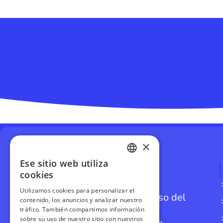
×
Ese sitio web utiliza
SPANISH
cookies
ENGLISH
Utilizamos cookies para personalizar el
Vive la aventura del Descenso del
contenido, los anuncios y analizar nuestro
Sella con Jaire Aventuras.
GERMAN
tráfico. También compartimos información
sobre su uso de nuestro sitio con nuestros