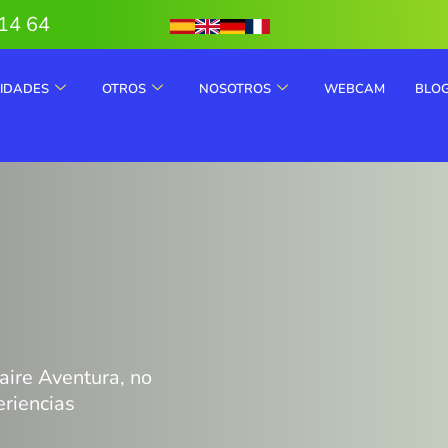
14 64
VIDADES
OTROS
NOSOTROS
WEBCAM
BLO
Jaire Aventura, no
eriencias