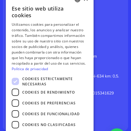
Ese sitio web utiliza
Espeleobarranquismo
SPANISH
cookies
Parque Aventuras
ENGLISH
Utilizamos cookies para personalizar el
Splatmaster
contenido, los anuncios y analizar nuestro
GERMAN
tráfico. También compartimos información
Paintball en Asturias
sobre su uso de nuestro sitio con nuestros
FRENCH
socios de publicidad y análisis, quienes
CONTÁCTANOS
pueden combinarla con otra información
reservas@canoasdelsella.com
que les haya proporcionado o que hayan
recopilado a partir del uso de sus servicios.
985 84 14 64
Política de privacidad
El Merediz (Coviella, Cangas de Onis). CN-634 km: 0,5.
COOKIES ESTRICTAMENTE
Arriondas, Asturias 33547
NECESARIAS
COOKIES DE RENDIMIENTO
GPS: 43.3926035308325, -5.180260015341629
Click para Google Maps
COOKIES DE PREFERENCIAS
I
Y
n
o
s
u
COOKIES DE FUNCIONALIDAD
t
t
a
u
COOKIES NO CLASIFICADAS
g
b
r
e