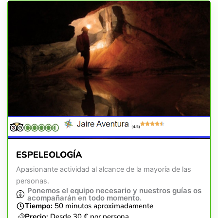
(4.5)
ESPELEOLOGÍA
Apasionante actividad al alcance de la mayoría de las
personas.
Ponemos el equipo necesario y nuestros guías os
acompañarán en todo momento.
Tiempo:
50 minutos aproximadamente
Precio:
Desde 30 € por persona