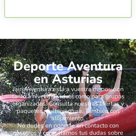
Deporte Aventura
en Asturias
Jaire Aventura está a vuestra disposición
tanto a nivel individual como para grupos
organizados. Consulta nuestras ofertas y
paquetes multiaventura. También con
alojamiento.
No dudes en ponerte en contacto con
nosotros y consultarnos tus dudas sobre