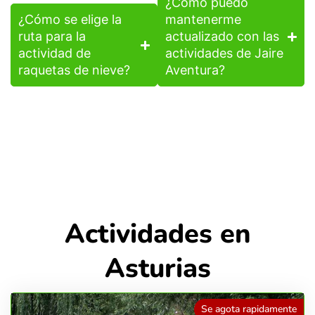
¿Cómo puedo
¿Cómo se elige la
mantenerme
ruta para la
actualizado con las
actividad de
actividades de Jaire
raquetas de nieve?
Aventura?
Actividades en
Asturias
Se agota rapidamente