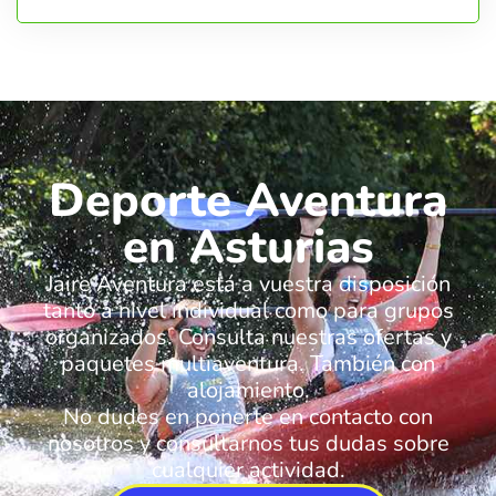
Deporte Aventura
en Asturias
Jaire Aventura está a vuestra disposición
tanto a nivel individual como para grupos
organizados. Consulta nuestras ofertas y
paquetes multiaventura. También con
alojamiento.
No dudes en ponerte en contacto con
nosotros y consultarnos tus dudas sobre
cualquier actividad.