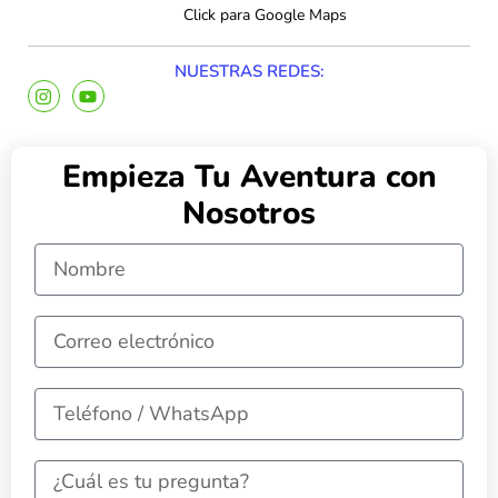
Click para Google Maps
NUESTRAS REDES:
I
Y
n
o
s
u
t
t
a
u
Empieza Tu Aventura con
g
b
r
e
Nosotros
a
m
Nombre
Correo
electrónico
Mensaje