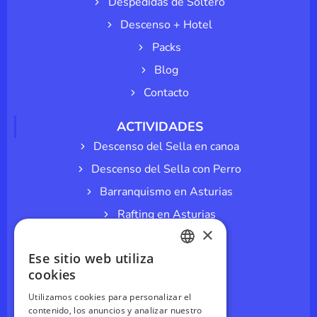
Despedidas de Soltero
Descenso + Hotel
Packs
Blog
Contacto
ACTIVIDADES
Descenso del Sella en canoa
Descenso del Sella con Perro
Barranquismo en Asturias
Rafting en Asturias
×
Espeleología en cuevas
Ese sitio web utiliza
Espeleobarranquismo
SPANISH
cookies
Parque Aventuras
ENGLISH
Utilizamos cookies para personalizar el
Splatmaster
contenido, los anuncios y analizar nuestro