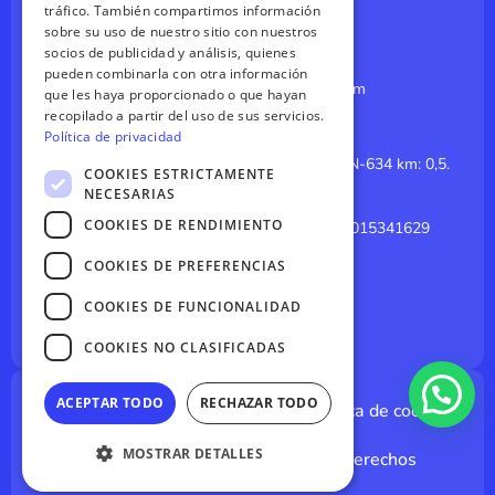
GERMAN
tráfico. También compartimos información
Paintball en Asturias
sobre su uso de nuestro sitio con nuestros
FRENCH
socios de publicidad y análisis, quienes
CONTÁCTANOS
pueden combinarla con otra información
reservas@canoasdelsella.com
que les haya proporcionado o que hayan
recopilado a partir del uso de sus servicios.
985 84 14 64
Política de privacidad
El Merediz (Coviella, Cangas de Onis). CN-634 km: 0,5.
COOKIES ESTRICTAMENTE
Arriondas, Asturias 33547
NECESARIAS
COOKIES DE RENDIMIENTO
GPS: 43.3926035308325, -5.180260015341629
Click para Google Maps
COOKIES DE PREFERENCIAS
I
Y
n
o
s
u
COOKIES DE FUNCIONALIDAD
t
t
a
u
COOKIES NO CLASIFICADAS
g
b
r
e
a
m
ACEPTAR TODO
RECHAZAR TODO
Aviso legal
Política de privacidad
Política de cookies
Cancelación
MOSTRAR DETALLES
Jaire Canoas © 2026 - todos los derechos
reservados.