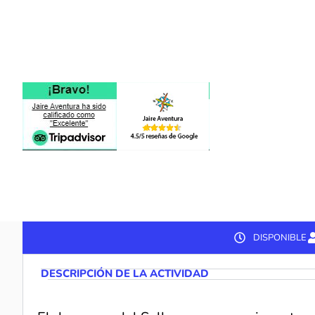
Llovio, disfrutando de los paisajes asturiano
¡Ven a celebrar su 88ª edición el sábado 8 d
una actividad apta para todos, incluso para p
DISPONIBLE
DESCRIPCIÓN DE LA ACTIVIDAD