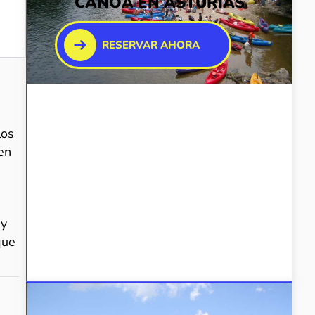
CANOA EN ASTURIAS
RESERVAR AHORA
los
en
d
y
que