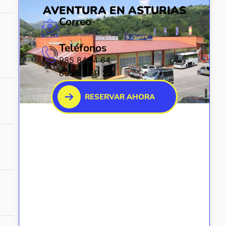
AVENTURA EN ASTURIAS
Correo
reservas@canoasdelsella.com
Teléfonos
985 84 14 64
695 55 59 22
RESERVAR AHORA