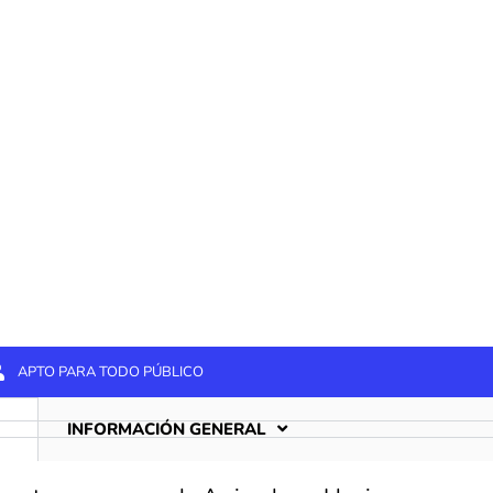
s con familia o amigos.
e agosto de 2026! El descenso del Sella en Asturia
erros. Puedes elegir entre un recorrido de 7 km o
APTO PARA TODO PÚBLICO
INFORMACIÓN GENERAL