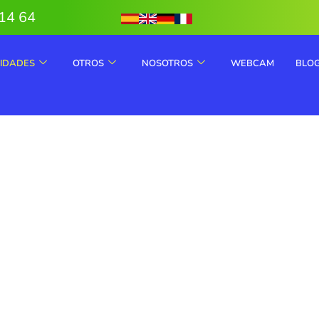
14 64
VIDADES
OTROS
NOSOTROS
WEBCAM
BLO
Sella al
 en 2026
scenso del Sella 2026
en canoa desde Arriondas