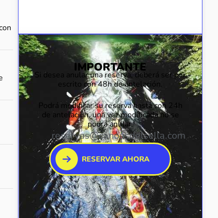
 con
IMPORTANTE
Si desea anular una reserva, deberá ser por
e
escrito con 48h de antelación.
Podrá modificar su reserva hasta con 24h
de antelación, una vez modificada no se
podrá anular.
reservas@canoasdelsella.com
RESERVAR AHORA