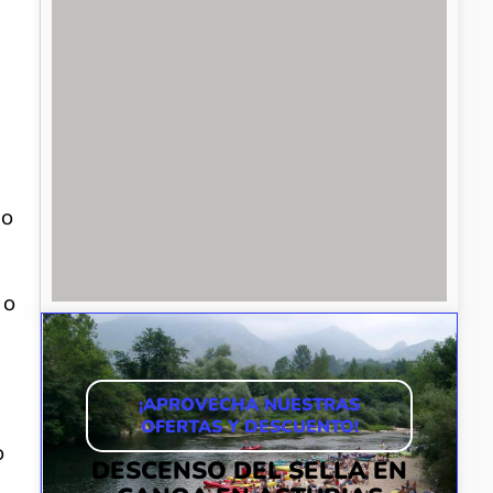
do
o
¡APROVECHA NUESTRAS
OFERTAS Y DESCUENTO!
o
DESCENSO DEL SELLA EN