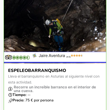
(4.5)
ESPELEOBARRANQUISMO
Lleva el barranquismo en Asturias al siguiente nivel con
esta actividad.
Recorre un increíble barranco en el interior de
una cueva.
Tiempo:
--
Precio:
75 € por persona