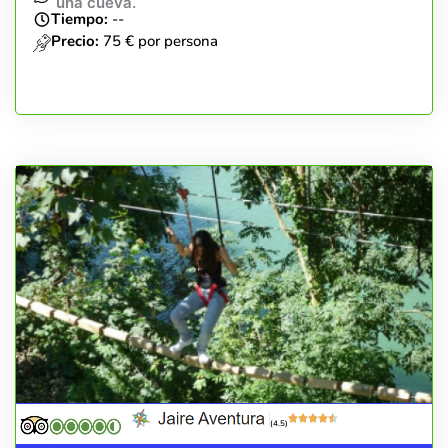
una cueva.
Tiempo:
--
Precio:
75 € por persona
(4.5)