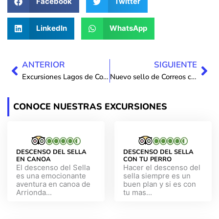
Facebook
Twitter
LinkedIn
WhatsApp
Ant
Sig
ANTERIOR
SIGUIENTE
Excursiones Lagos de Covadonga
Nuevo sello de Correos celebra el emblemático Descenso Internacional del Sella
CONOCE NUESTRAS EXCURSIONES
DESCENSO DEL SELLA
DESCENSO DEL SELLA
EN CANOA
CON TU PERRO
El descenso del Sella
Hacer el descenso del
es una emocionante
sella siempre es un
aventura en canoa de
buen plan y si es con
Arrionda...
tu mas...