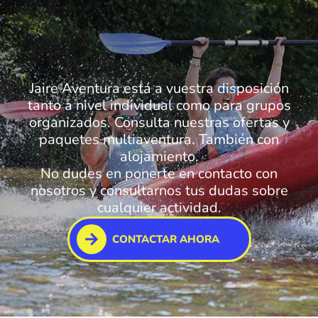
Jaire Aventura está a vuestra disposición
tanto a nivel individual como para grupos
organizados. Consulta nuestras ofertas y
paquetes multiaventura. También con
alojamiento.
No dudes en ponerte en contacto con
nosotros y consultarnos tus dudas sobre
cualquier actividad.
CONTACTAR AHORA