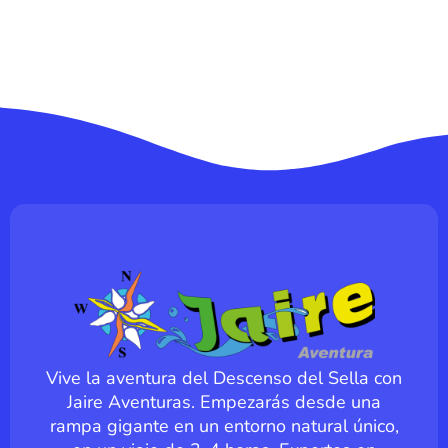
Vive la aventura del Descenso del Sella con
Jaire Aventuras. Empezarás desde una
rampa gigante en un entorno natural único,