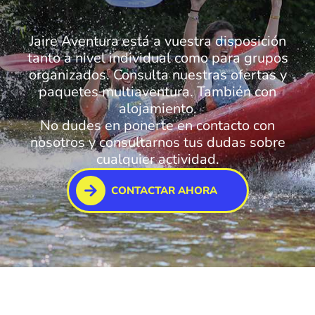
Jaire Aventura está a vuestra disposición
tanto a nivel individual como para grupos
organizados. Consulta nuestras ofertas y
paquetes multiaventura. También con
alojamiento.
No dudes en ponerte en contacto con
nosotros y consultarnos tus dudas sobre
cualquier actividad.
CONTACTAR AHORA