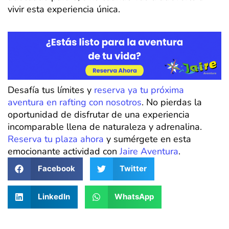
vivir esta experiencia única.
Desafía tus límites y
reserva ya tu próxima
aventura en rafting con nosotros
. No pierdas la
oportunidad de disfrutar de una experiencia
incomparable llena de naturaleza y adrenalina.
Reserva tu plaza ahora
y sumérgete en esta
emocionante actividad con
Jaire Aventura
.
Facebook
Twitter
LinkedIn
WhatsApp