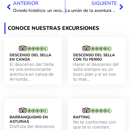
Ant
Sig
ANTERIOR
SIGUIENTE
Oviedo histórico: un recorrido virtual por sus calles y monumentos.
La unión de la aventura y la gastronomía asturiana.
CONOCE NUESTRAS EXCURSIONES
DESCENSO DEL SELLA
DESCENSO DEL SELLA
EN CANOA
CON TU PERRO
El descenso del Sella
Hacer el descenso del
es una emocionante
sella siempre es un
aventura en canoa de
buen plan y si es con
Arrionda...
tu mas...
BARRANQUISMO EN
RAFTING
ASTURIAS
No te conformes con
Disfruta del descenso
que te lo cuenten,