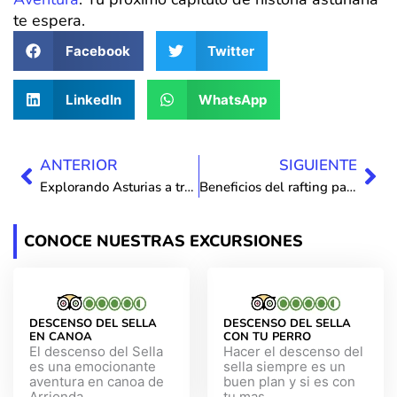
te espera.
Facebook
Twitter
LinkedIn
WhatsApp
Ant
Sig
ANTERIOR
SIGUIENTE
Explorando Asturias a través de sus deportes de aventura.
Beneficios del rafting para el cuerpo y la mente.
CONOCE NUESTRAS EXCURSIONES
DESCENSO DEL SELLA
DESCENSO DEL SELLA
EN CANOA
CON TU PERRO
El descenso del Sella
Hacer el descenso del
es una emocionante
sella siempre es un
aventura en canoa de
buen plan y si es con
Arrionda...
tu mas...