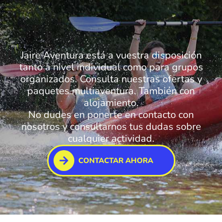
Jaire Aventura está a vuestra disposición
tanto a nivel individual como para grupos
organizados. Consulta nuestras ofertas y
paquetes multiaventura. También con
alojamiento.
No dudes en ponerte en contacto con
nosotros y consultarnos tus dudas sobre
cualquier actividad.
CONTACTAR AHORA