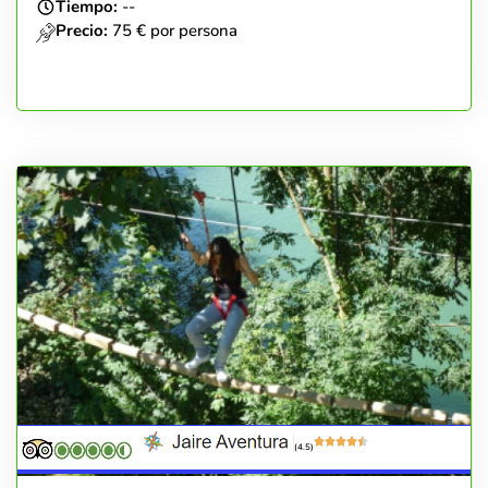
Tiempo:
--
Precio:
75 € por persona
(4.5)