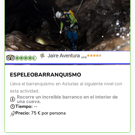
(4.5)
ESPELEOBARRANQUISMO
Lleva el barranquismo en Asturias al siguiente nivel con
esta actividad.
Recorre un increíble barranco en el interior de
una cueva.
Tiempo:
--
Precio:
75 € por persona