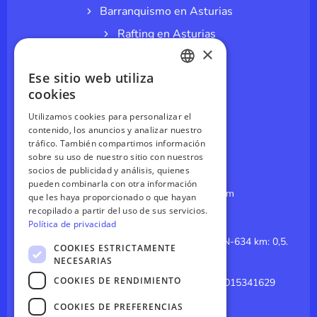
Barranquismo en Asturias
Rafting en Asturias
×
Espeleología en cuevas
Ese sitio web utiliza
Espeleobarranquismo
SPANISH
cookies
Parque Aventuras
ENGLISH
Utilizamos cookies para personalizar el
Splatmaster
contenido, los anuncios y analizar nuestro
GERMAN
tráfico. También compartimos información
Paintball en Asturias
sobre su uso de nuestro sitio con nuestros
FRENCH
socios de publicidad y análisis, quienes
CONTÁCTANOS
pueden combinarla con otra información
reservas@canoasdelsella.com
que les haya proporcionado o que hayan
recopilado a partir del uso de sus servicios.
985 84 14 64
Política de privacidad
El Merediz (Coviella, Cangas de Onis). CN-634 km: 0,5.
COOKIES ESTRICTAMENTE
Arriondas, Asturias 33547
NECESARIAS
COOKIES DE RENDIMIENTO
GPS: 43.3926035308325, -5.180260015341629
Click para Google Maps
COOKIES DE PREFERENCIAS
I
Y