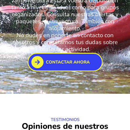
Jaire Aventura está a vuestra disposición
tanto a nivel individual como para grupos
organizados. Consulta nuestras ofertas y
paquetes multiaventura. También con
alojamiento.
No dudes en ponerte en contacto con
nosotros y consultarnos tus dudas sobre
cualquier actividad.
CONTACTAR AHORA
TESTIMONIOS
Opiniones de nuestros