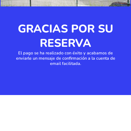
GRACIAS POR SU
RESERVA
El pago se ha realizado con éxito y acabamos de
enviarle un mensaje de confirmación a la cuenta de
email facilitada.