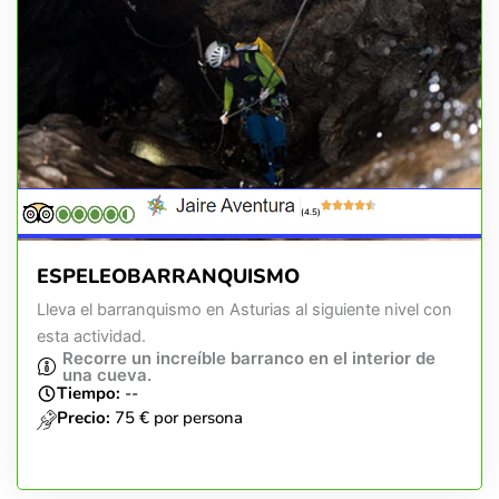
(4.5)
ESPELEOBARRANQUISMO
Lleva el barranquismo en Asturias al siguiente nivel con
esta actividad.
Recorre un increíble barranco en el interior de
una cueva.
Tiempo:
--
Precio:
75 € por persona