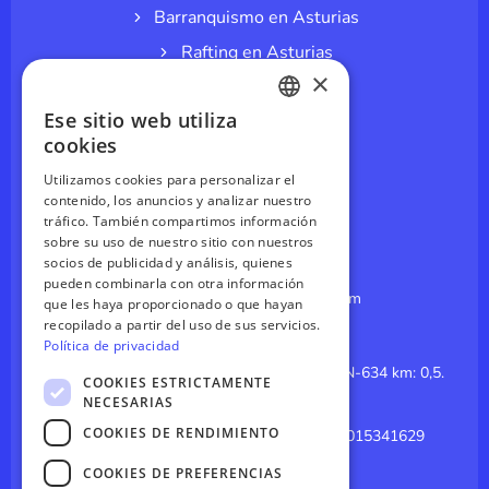
Barranquismo en Asturias
Rafting en Asturias
×
Espeleología en cuevas
Ese sitio web utiliza
Espeleobarranquismo
SPANISH
cookies
Parque Aventuras
ENGLISH
Utilizamos cookies para personalizar el
Splatmaster
contenido, los anuncios y analizar nuestro
GERMAN
tráfico. También compartimos información
Paintball en Asturias
sobre su uso de nuestro sitio con nuestros
FRENCH
socios de publicidad y análisis, quienes
CONTÁCTANOS
pueden combinarla con otra información
reservas@canoasdelsella.com
que les haya proporcionado o que hayan
recopilado a partir del uso de sus servicios.
985 84 14 64
Política de privacidad
El Merediz (Coviella, Cangas de Onis). CN-634 km: 0,5.
COOKIES ESTRICTAMENTE
Arriondas, Asturias 33547
NECESARIAS
COOKIES DE RENDIMIENTO
GPS: 43.3926035308325, -5.180260015341629
Click para Google Maps
COOKIES DE PREFERENCIAS
I
Y