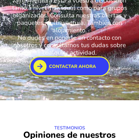
Jaire Aventura está a vuestra disposición
tanto a nivel individual como para grupos
organizados. Consulta nuestras ofertas y
paquetes multiaventura. También con
alojamiento.
No dudes en ponerte en contacto con
nosotros y consultarnos tus dudas sobre
cualquier actividad.
CONTACTAR AHORA
TESTIMONIOS
Opiniones de nuestros