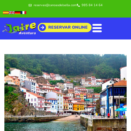
Ir
reservas@canoasdelsella.com
985 84 14 64
al
contenido
RESERVAR ONLINE