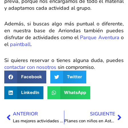
previa, porque nos encargamos de todo el material
y adaptamos cada actividad al grupo.
Además, si buscas algo más puntual o diferente,
en nuestra base de Arriondas también puedes
disfrutar de actividades como el
Parque Aventura
o
el
paintball
.
Si quieres reservar o tienes alguna duda, puedes
contactar con nosotros
sin compromiso.
Facebook
Twitter
LinkedIn
WhatsApp
Ant
Sig
ANTERIOR
SIGUIENTE
Las mejores actividades de aventura en Asturias
Planes con niños en Asturias: aventura y naturaleza en familia