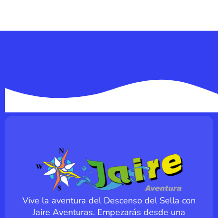
Vive la aventura del Descenso del Sella con
Jaire Aventuras. Empezarás desde una