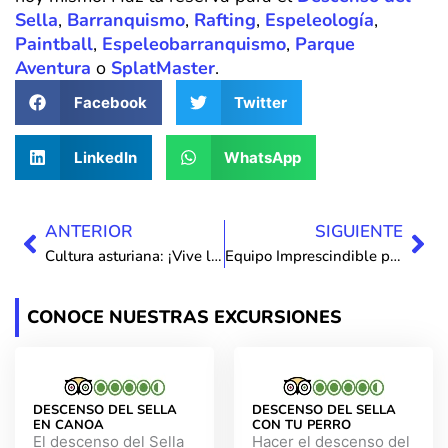
Sella
,
Barranquismo
,
Rafting
,
Espeleología
,
Paintball
,
Espeleobarranquismo
,
Parque
Aventura
o
SplatMaster
.
Facebook
Twitter
LinkedIn
WhatsApp
Ant
Sig
ANTERIOR
SIGUIENTE
Cultura asturiana: ¡Vive las Festividades Inolvidables de Cangas de Onís! 🎉🍏✨
Equipo Imprescindible para el Épico Descenso de Ríos en Canoa 🌊🚣‍♂️
CONOCE NUESTRAS EXCURSIONES
DESCENSO DEL SELLA
DESCENSO DEL SELLA
EN CANOA
CON TU PERRO
El descenso del Sella
Hacer el descenso del