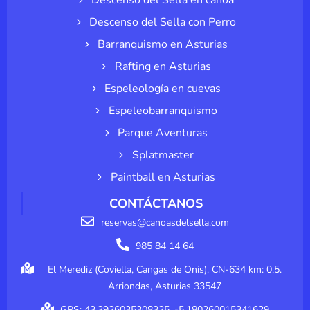
Descenso del Sella con Perro
Barranquismo en Asturias
Rafting en Asturias
Espeleología en cuevas
Espeleobarranquismo
Parque Aventuras
Splatmaster
Paintball en Asturias
CONTÁCTANOS
reservas@canoasdelsella.com
985 84 14 64
El Merediz (Coviella, Cangas de Onis). CN-634 km: 0,5.
Arriondas, Asturias 33547
GPS: 43.3926035308325, -5.180260015341629