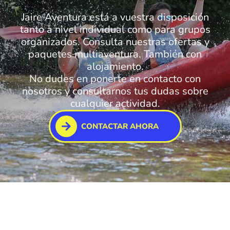
Jaire Aventura está a vuestra disposición
tanto a nivel individual como para grupos
organizados. Consulta nuestras ofertas y
paquetes multiaventura. También con
alojamiento.
No dudes en ponerte en contacto con
nosotros y consultarnos tus dudas sobre
cualquier actividad.
CONTACTAR AHORA