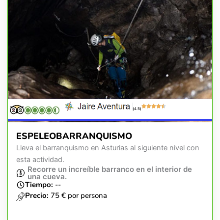
(4.5)
ESPELEOBARRANQUISMO
Lleva el barranquismo en Asturias al siguiente nivel con
esta actividad.
Recorre un increíble barranco en el interior de
una cueva.
Tiempo:
--
Precio:
75 € por persona