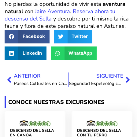
No pierdas la oportunidad de vivir esta
aventura
natural
con
Jaire Aventura
.
Reserva ahora tu
descenso del Sella
y descubre por ti mismo la rica
fauna y flora de este paraíso natural en Asturias.
Facebook
Twitter
LinkedIn
WhatsApp
Ant
Sig
ANTERIOR
SIGUIENTE
Paseos Culturales en Cangas de Onís: ¡Fusión Perfecta de Aventura y Riqueza Cultural! 🌉✨
Seguridad Espeleológica para Grupos: Todo lo que Necesitas Saber para una Aventura Inolvidable
CONOCE NUESTRAS EXCURSIONES
DESCENSO DEL SELLA
DESCENSO DEL SELLA
EN CANOA
CON TU PERRO