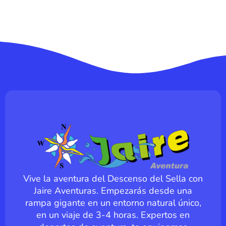
Vive la aventura del Descenso del Sella con
Jaire Aventuras. Empezarás desde una
rampa gigante en un entorno natural único,
en un viaje de 3-4 horas. Expertos en