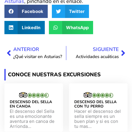
Asturias
, pinchando en el enlace.
Facebook
Twitter
LinkedIn
WhatsApp
Ant
Sig
ANTERIOR
SIGUIENTE
¿Qué visitar en Asturias?
Actividades acuáticas
CONOCE NUESTRAS EXCURSIONES
DESCENSO DEL SELLA
DESCENSO DEL SELLA
EN CANOA
CON TU PERRO
El descenso del Sella
Hacer el descenso del
es una emocionante
sella siempre es un
aventura en canoa de
buen plan y si es con
Arrionda...
tu mas...