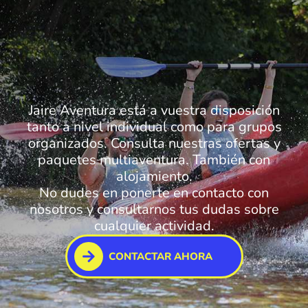
Jaire Aventura está a vuestra disposición
tanto a nivel individual como para grupos
organizados. Consulta nuestras ofertas y
paquetes multiaventura. También con
alojamiento.
No dudes en ponerte en contacto con
nosotros y consultarnos tus dudas sobre
cualquier actividad.
CONTACTAR AHORA