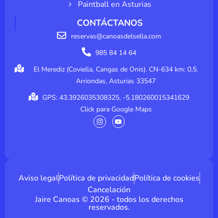
Paintball en Asturias
CONTÁCTANOS
reservas@canoasdelsella.com
985 84 14 64
El Merediz (Coviella, Cangas de Onis). CN-634 km: 0,5.
Arriondas, Asturias 33547
GPS: 43.3926035308325, -5.180260015341629
Click para Google Maps
I
Y
n
o
s
u
t
t
a
u
g
b
r
e
a
m
Aviso legal
Política de privacidad
Política de cookies
Cancelación
Jaire Canoas © 2026 - todos los derechos
reservados.