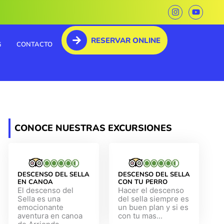
I
Y
n
o
s
u
t
t
RESERVAR ONLINE
a
u
G
CONTACTO
g
b
r
e
a
m
CONOCE NUESTRAS EXCURSIONES
DESCENSO DEL SELLA
DESCENSO DEL SELLA
EN CANOA
CON TU PERRO
El descenso del
Hacer el descenso
Sella es una
del sella siempre es
emocionante
un buen plan y si es
aventura en canoa
con tu mas...