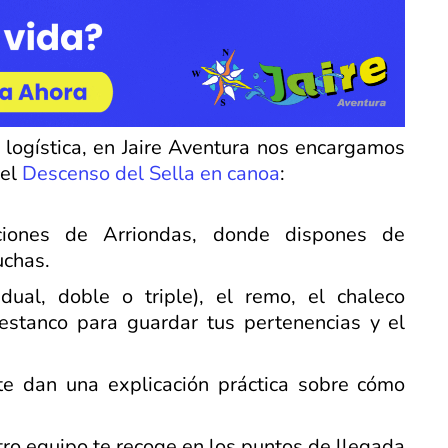
logística, en Jaire Aventura nos encargamos
el
Descenso del Sella en canoa
:
aciones de Arriondas, donde dispones de
uchas.
dual, doble o triple), el remo, el chaleco
stanco para guardar tus pertenencias y el
te dan una explicación práctica sobre cómo
estro equipo te recoge en los puntos de llegada