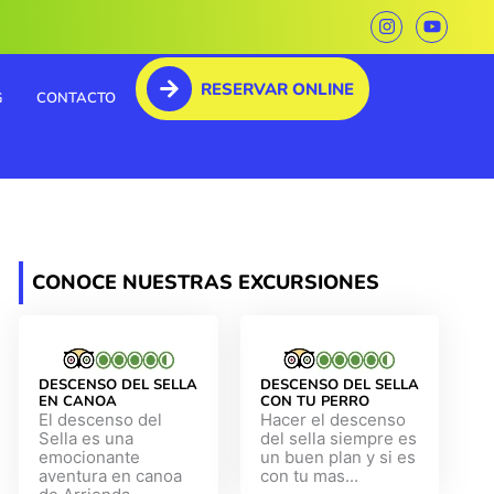
I
Y
n
o
s
u
t
t
RESERVAR ONLINE
a
u
G
CONTACTO
g
b
r
e
a
m
CONOCE NUESTRAS EXCURSIONES
DESCENSO DEL SELLA
DESCENSO DEL SELLA
EN CANOA
CON TU PERRO
El descenso del
Hacer el descenso
Sella es una
del sella siempre es
emocionante
un buen plan y si es
aventura en canoa
con tu mas...