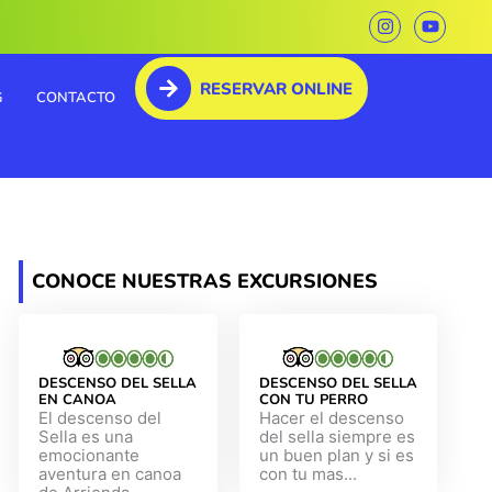
I
Y
n
o
s
u
t
t
RESERVAR ONLINE
a
u
G
CONTACTO
g
b
r
e
a
m
CONOCE NUESTRAS EXCURSIONES
DESCENSO DEL SELLA
DESCENSO DEL SELLA
EN CANOA
CON TU PERRO
El descenso del
Hacer el descenso
Sella es una
del sella siempre es
emocionante
un buen plan y si es
aventura en canoa
con tu mas...