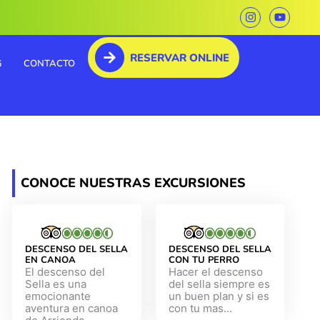
I
Y
n
o
s
u
t
t
RESERVAR ONLINE
a
u
G
CONTACTO
g
b
r
e
a
m
CONOCE NUESTRAS EXCURSIONES
DESCENSO DEL SELLA
DESCENSO DEL SELLA
EN CANOA
CON TU PERRO
El descenso del
Hacer el descenso
Sella es una
del sella siempre es
emocionante
un buen plan y si es
aventura en canoa
con tu mas...