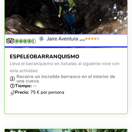
(4.5)
ESPELEOBARRANQUISMO
Lleva el barranquismo en Asturias al siguiente nivel con
esta actividad.
Recorre un increíble barranco en el interior de
una cueva.
Tiempo:
--
Precio:
75 € por persona