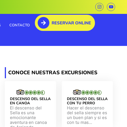
I
Y
n
o
s
u
t
t
RESERVAR ONLINE
a
u
G
CONTACTO
g
b
r
e
a
m
CONOCE NUESTRAS EXCURSIONES
DESCENSO DEL SELLA
DESCENSO DEL SELLA
EN CANOA
CON TU PERRO
El descenso del
Hacer el descenso
Sella es una
del sella siempre es
emocionante
un buen plan y si es
aventura en canoa
con tu mas...