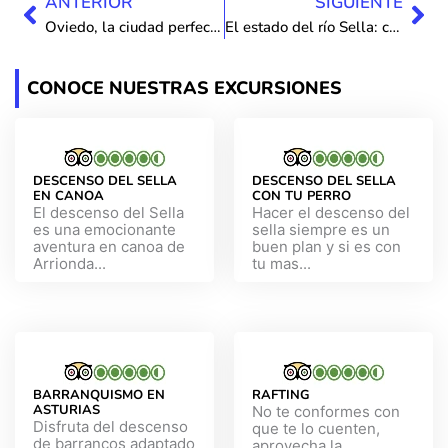
Ant
Sig
ANTERIOR
SIGUIENTE
Oviedo, la ciudad perfecta para un fin de semana de aventura
El estado del río Sella: claves para planificar tu descenso
CONOCE NUESTRAS EXCURSIONES
DESCENSO DEL SELLA
DESCENSO DEL SELLA
EN CANOA
CON TU PERRO
El descenso del Sella
Hacer el descenso del
es una emocionante
sella siempre es un
aventura en canoa de
buen plan y si es con
Arrionda...
tu mas...
BARRANQUISMO EN
RAFTING
ASTURIAS
No te conformes con
Disfruta del descenso
que te lo cuenten,
de barrancos adaptado
aprovecha la