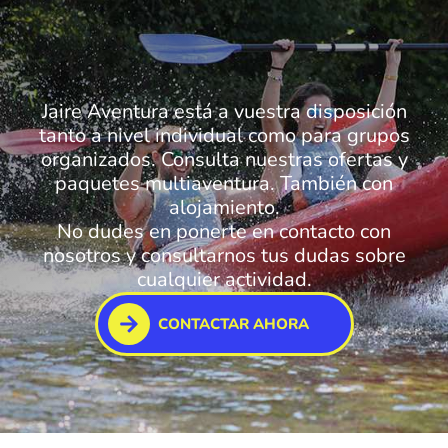
Jaire Aventura está a vuestra disposición
tanto a nivel individual como para grupos
organizados. Consulta nuestras ofertas y
paquetes multiaventura. También con
alojamiento.
No dudes en ponerte en contacto con
nosotros y consultarnos tus dudas sobre
cualquier actividad.
CONTACTAR AHORA