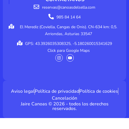
reservas@canoasdelsella.com
985 84 14 64
El Merediz (Coviella, Cangas de Onis). CN-634 km: 0,5.
Arriondas, Asturias 33547
GPS: 43.3926035308325, -5.180260015341629
Click para Google Maps
I
Y
n
o
s
u
t
t
a
u
g
b
r
e
a
m
Aviso legal
Política de privacidad
Política de cookies
Cancelación
Jaire Canoas © 2026 - todos los derechos
reservados.