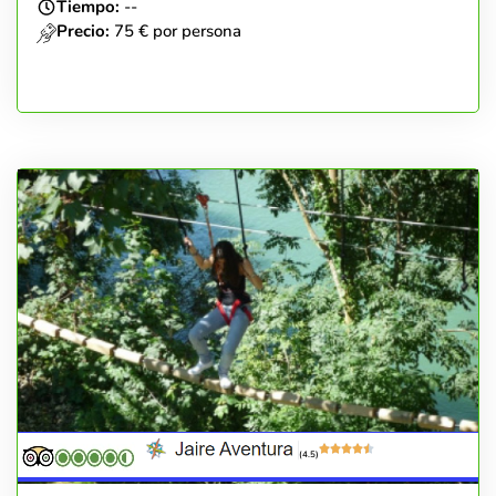
Tiempo:
--
Precio:
75 € por persona
(4.5)