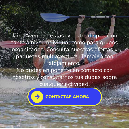
Jaire Aventura está a vuestra disposición
tanto a nivel individual como para grupos
organizados. Consulta nuestras ofertas y
paquetes multiaventura. También con
alojamiento.
No dudes en ponerte en contacto con
nosotros y consultarnos tus dudas sobre
cualquier actividad.
CONTACTAR AHORA