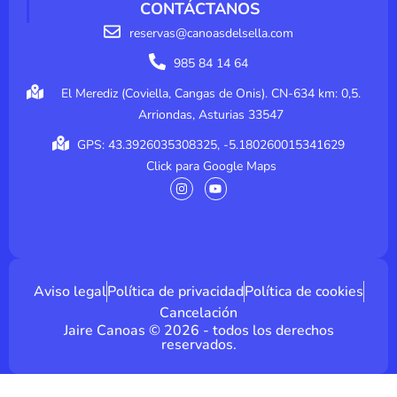
CONTÁCTANOS
reservas@canoasdelsella.com
985 84 14 64
El Merediz (Coviella, Cangas de Onis). CN-634 km: 0,5.
Arriondas, Asturias 33547
GPS: 43.3926035308325, -5.180260015341629
Click para Google Maps
I
Y
n
o
s
u
t
t
a
u
g
b
r
e
a
m
Aviso legal
Política de privacidad
Política de cookies
Cancelación
Jaire Canoas © 2026 - todos los derechos
reservados.