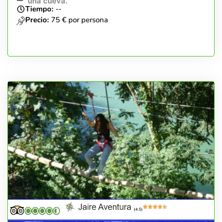
una cueva.
Tiempo:
--
Precio:
75 € por persona
(4.5)