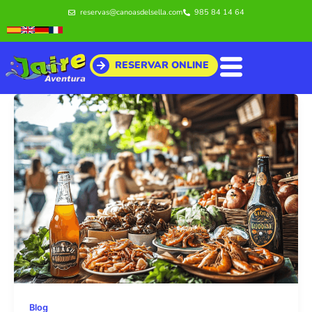
Ir
reservas@canoasdelsella.com
985 84 14 64
al
contenido
RESERVAR ONLINE
Blog