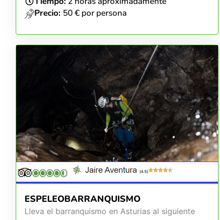
Tiempo:
2 horas aproximadamente
Precio:
50 € por persona
(4.5)
ESPELEOBARRANQUISMO
Lleva el barranquismo en Asturias al siguiente