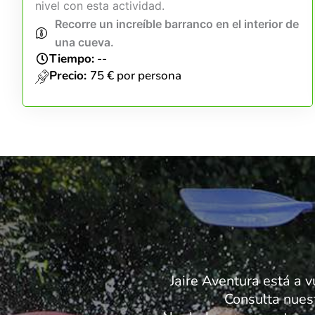
nivel con esta actividad.
Recorre un increíble barranco en el interior de
una cueva.
Tiempo:
--
Precio:
75 € por persona
Jaire Aventura está a v
Consulta nues