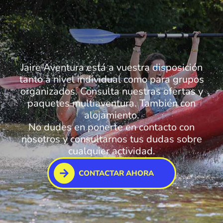
Jaire Aventura está a vuestra disposición
tanto a nivel individual como para grupos
organizados. Consulta nuestras ofertas y
paquetes multiaventura. También con
alojamiento.
No dudes en ponerte en contacto con
nosotros y consultarnos tus dudas sobre
cualquier actividad.
CONTACTAR AHORA