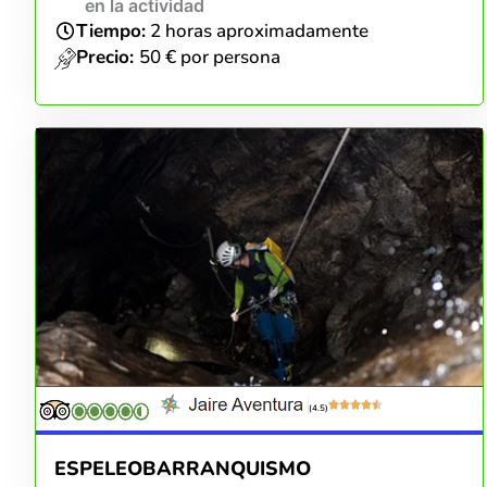
en la actividad
Tiempo:
2 horas aproximadamente
Precio:
50 € por persona
(4.5)
ESPELEOBARRANQUISMO