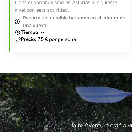
Lleva el barranquismo en Asturias al siguiente
nivel con esta actividad.
Recorre un increíble barranco en el interior de
una cueva.
Tiempo:
--
Precio:
75 € por persona
Jaire Aventura está a v