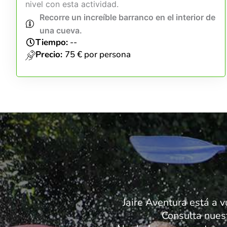
nivel con esta actividad.
Recorre un increíble barranco en el interior de
una cueva.
Tiempo:
--
Precio:
75 € por persona
Jaire Aventura está a v
Consulta nues