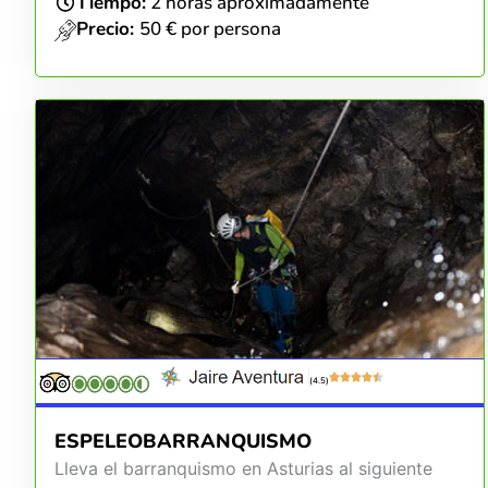
Tiempo:
2 horas aproximadamente
Precio:
50 € por persona
(4.5)
ESPELEOBARRANQUISMO
Lleva el barranquismo en Asturias al siguiente