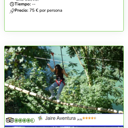
Tiempo:
--
Precio:
75 € por persona
(4.5)