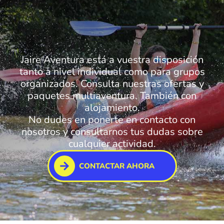
Jaire Aventura está a vuestra disposición
tanto a nivel individual como para grupos
organizados. Consulta nuestras ofertas y
paquetes multiaventura. También con
alojamiento.
No dudes en ponerte en contacto con
nosotros y consultarnos tus dudas sobre
cualquier actividad.
CONTACTAR AHORA