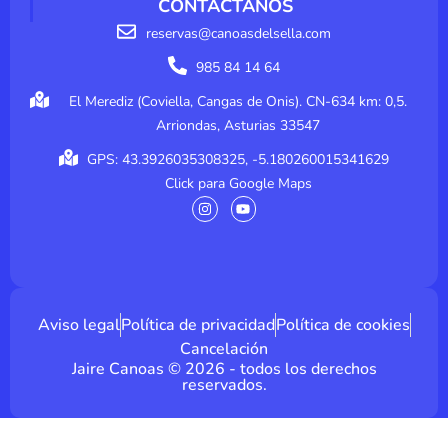
CONTÁCTANOS
reservas@canoasdelsella.com
985 84 14 64
El Merediz (Coviella, Cangas de Onis). CN-634 km: 0,5.
Arriondas, Asturias 33547
GPS: 43.3926035308325, -5.180260015341629
Click para Google Maps
I
Y
n
o
s
u
t
t
a
u
g
b
r
e
a
m
Aviso legal
Política de privacidad
Política de cookies
Cancelación
Jaire Canoas © 2026 - todos los derechos
reservados.