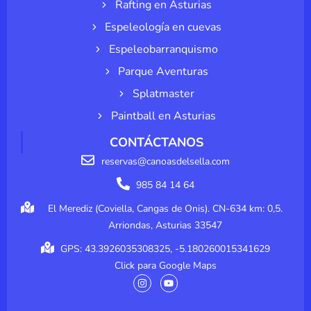
Rafting en Asturias
Espeleología en cuevas
Espeleobarranquismo
Parque Aventuras
Splatmaster
Paintball en Asturias
CONTÁCTANOS
reservas@canoasdelsella.com
985 84 14 64
El Merediz (Coviella, Cangas de Onis). CN-634 km: 0,5.
Arriondas, Asturias 33547
GPS: 43.3926035308325, -5.180260015341629
Click para Google Maps
I
Y
n
o
s
u
t
t